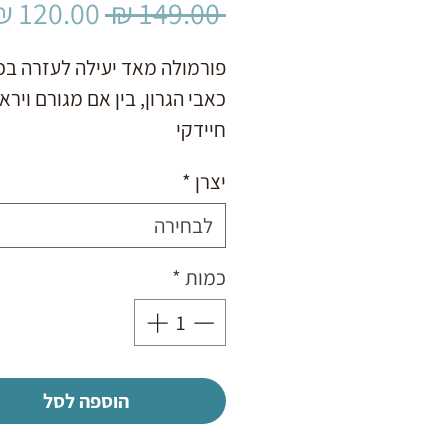
מחיר
 ‏149.00 ‏₪ 
רגיל
פורמולה מאד יעילה לעזרה בכ
כאבי הגרון, בין אם מגורם ויראל
חיידקי
100 מ"ל של מיצוי נוזלי על בס
יצרן
*
הצמח הסיני Ban Lan Gen
לבחירה
כמות
*
הוספה לסל