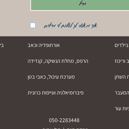
אני מאשר לך לשלוח לי מיילים
בילדים
אורתופדיה וכאב
בל
וריכוז
הרפס, מחלת הנשיקה, קנדידה
ת השתן
מערכת עיכול, כאבי בטן
 המעבר
פיברומיאלגיה ועייפות כרונית
ות עור
050-2283448