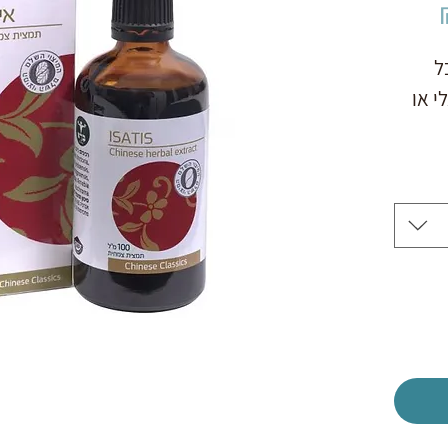
מחיר
מבצע
ל 
י או 
יס 