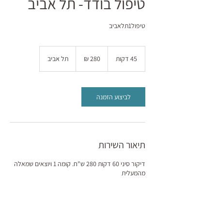
טיפול בודד- תל אביב
טיפול1תלאביב
280
שקלים
45 דקות
4
תל אביב
חדשים
5
ד
ק
ו
לביצוע הזמנה
ת
תיאור השירות
דיקור סיני 60 דקות 280 ש"ח. קומה 1 ויוצאים שמאלה
מהמעלית