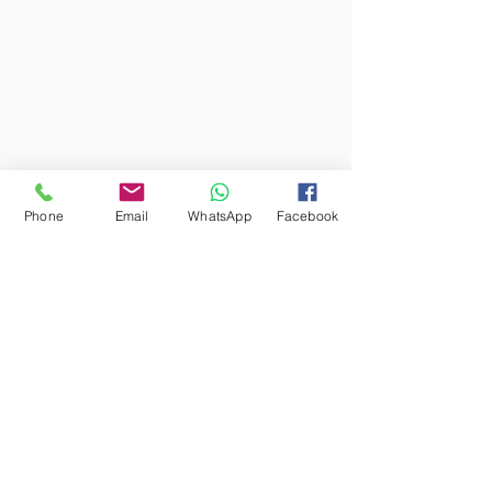
קטגוריות טיפולית:
Phone
Email
WhatsApp
Facebook
מיגרנות וכאבי ראש
הרשמו לקבלת טיפים ומאמרים חדשים
ישירות למייל