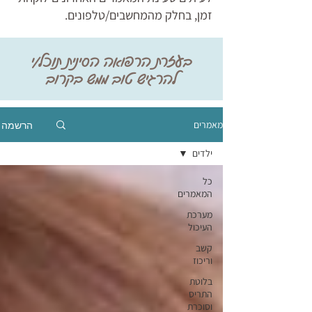
זמן, בחלק מהמחשבים/טלפונים.
בעזרת הרפואה הסינית תוכל/י
להרגיש טוב ממש בקרוב
הרשמה
מאמרים
ילדים
כל
המאמרים
מערכת
העיכול
קשב
וריכוז
בלוטת
התריס
וסוכרת