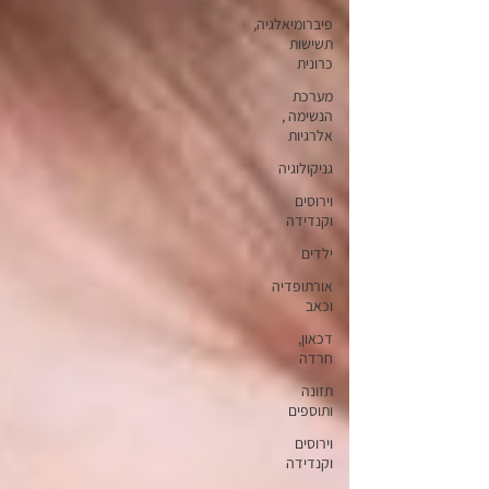
פיברומיאלגיה,
תשישות
כרונית
מערכת
הנשימה ,
אלרגיות
גניקולוגיה
וירוסים
וקנדידה
ילדים
אורתופדיה
וכאב
דכאון,
חרדה
תזונה
ותוספים
וירוסים
וקנדידה