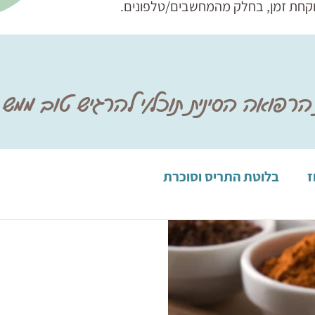
וקחת זמן, בחלק מהמחשבים/טלפונים.
רפואה הסינית תוכל/י להרגיש טוב ממש
ז
בלוטת התריס וסוכרת
הנשימה , אלרגיות
גניקולוגיה
וירוסים וקנדידה
ה
תזונה ותוספים
וירוסים וקנדידה
ילדים
ידה