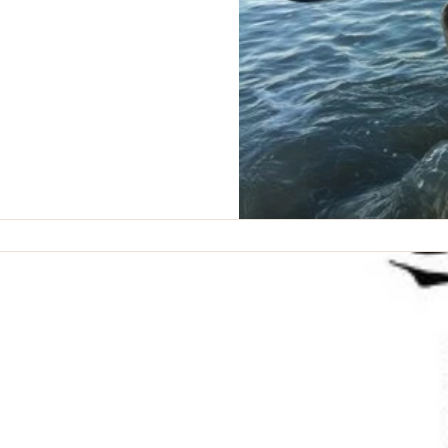
בחנתם את עצמכם, בחלקו הראשון
יבות שהובילו למצבכם ואולי...
 סובלים מזיהום פטריית קנדידה,
ית-שמרים החיה ומתרבה...