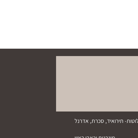
וטות- תירואיד, סכרת, אדרנל
מיגרנות וכאבי ראש