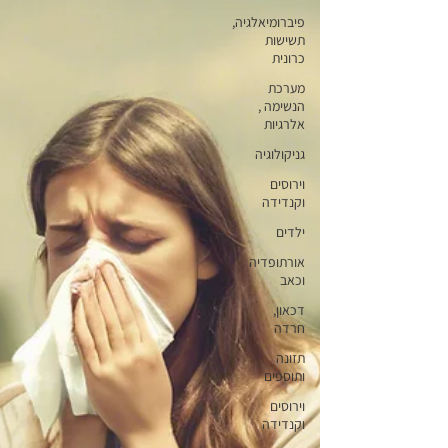
פיברומיאלגיה,
תשישות
כרונית
מערכת
הנשימה ,
אלרגיות
גניקולוגיה
וירוסים
וקנדידה
ילדים
אורתופדיה
וכאב
דכאון,
חרדה
תזונה
ותוספים
וירוסים
וקנדידה